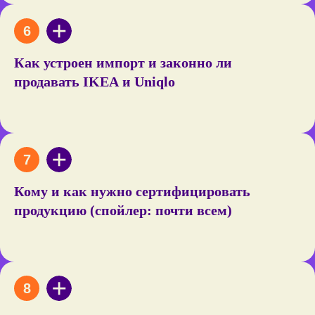
Как устроен импорт и законно ли
продавать IKEA и Uniqlo
Ольга Чинова
Преподаватель и консультант
по развитию бизнеса
на маркетплейсах
Кому и как нужно сертифицировать
Эксперт
Единого кабинета селлера
продукцию (спойлер: почти всем)
от Точка Банк
Обучила более 100 селлеров
и менеджеров маркетплейсов