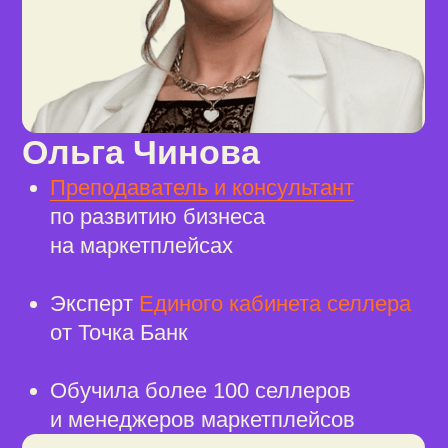
55 000
предпринимателей
и сотрудников
проходят наши
курсы
4,8 / 5
средняя оценка курса
10 / 10
так оценивают удобство
и лёгкость прохождения курсов
70%
читателей пишут, что контент
курсов полностью соответствует
их ожиданиям