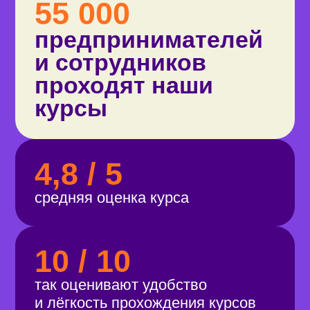
Как продавать
на Ozon
Записаться
Как продавать
на Wildberries