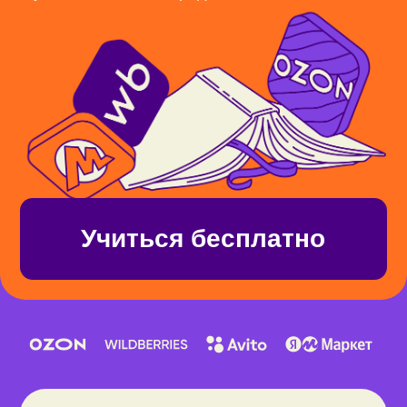
Учиться бесплатно
10 текстовых материалов —
концентрат практических знаний
4 маркетплейса: Ozon, Wildberries,
Avito, Яндекс Маркет
100 000+ рублей бонусами на
аналитику, бухгалтерию и доставку
Фокус на экономии, ускорении
и упрощении процессов
Доступ в комьюнити селлеров