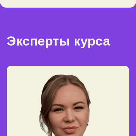
Никита Дёмин
Эксперт по торговле на Оzon
в
Точка Банк
Сертифицированный «золотой
партнёр» Ozon
Обладатель награды «Рост года
2022» на маркетплейсе