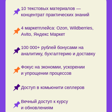
Вечный доступ к курсу
и обновлениям
Курс подойдёт,
если у вас
Ещё нет опыта в торговле
Узнаете, подходит ли вам бизнес
на маркетплейсах и как устроены площадки.
Разберётесь, как выбрать товары-бестселлеры
и легко их закупить. Освоите ценообразование
и уплату налогов с продаж.
Есть офлайн- или онлайн-
магазин
Поймёте, какие товары из вашего