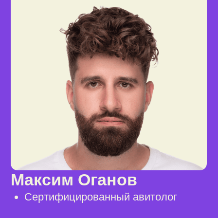
Зарегистрируйтесь,
чтобы начать
проходить курс
и получить
подарки
Скидку 30% на год онлайн-
бухгалтерии для селлеров
Скидку 25% на доставку
на маркетплейсы
Бесплатный аудит вашего
магазина и другие бонусы